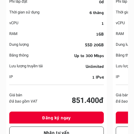
0đ
Phí lắp đặt
Phí lắp đặt
6 tháng
Thời gian sử dụng
Thời gian 
1
vCPU
vCPU
1GB
RAM
RAM
SSD 20GB
Dung lượng
Dung lượn
Up to 300 Mbps
Băng thông
Băng thôn
Unlimited
Lưu lượng truyền tải
Lưu lượng 
1 IPv4
IP
IP
Giá bán
Giá bán
851.400đ
Đã bao gồm VAT
Đã bao gồ
Đăng ký ngay
Nhận tư vấn